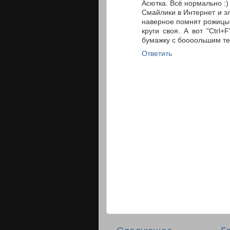
Асютка. Всё нормально :)
Смайлики в Интернет и э
наверное помнят рожицы н
круги своя. А вот "Ctrl+
бумажку с боооольшим тек
Ответить