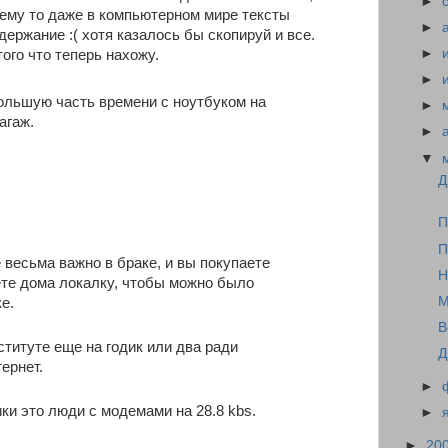
►
чему то даже в компьютерном мире тексты
►
ержание :( хотя казалось бы скопируй и все.
►
ого что теперь нахожу.
►
ольшую часть времени с ноутбуком на
►
агаж.
►
▼
Д
П
П
 весьма важно в браке, и вы покупаете
Н
ете дома локалку, чтобы можно было
М
е.
В
ституте еще на годик или два ради
Д
ернет.
►
ики это люди с модемами на 28.8 kbs.
►
►
20