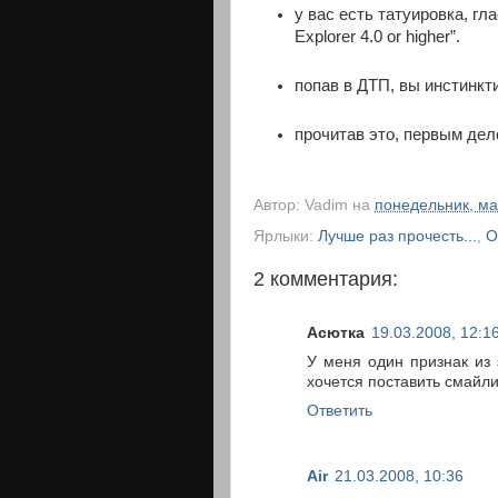
у вас есть татуировка, гла
Explorer 4.0 or higher”.
попав в ДТП, вы инстинкт
прочитав это, первым дел
Автор:
Vadim
на
понедельник, ма
Ярлыки:
Лучше раз прочесть...
,
О
2 комментария:
Асютка
19.03.2008, 12:1
У меня один признак из 
хочется поставить смайли
Ответить
Air
21.03.2008, 10:36