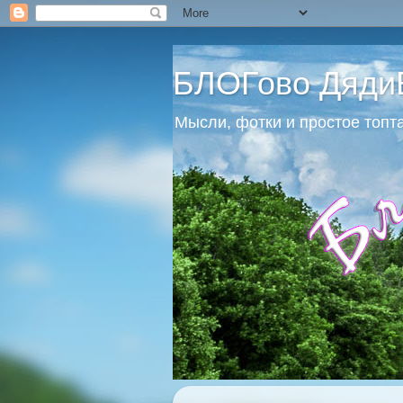
БЛОГово Дяди
Мысли, фотки и простое топт