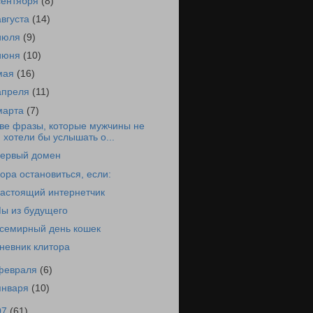
сентября
(8)
августа
(14)
июля
(9)
июня
(10)
мая
(16)
апреля
(11)
марта
(7)
ве фразы, которые мужчины не
хотели бы услышать о...
ервый домен
ора остановиться, если:
астоящий интернетчик
ы из будущего
семирный день кошек
невник клитора
февраля
(6)
января
(10)
07
(61)