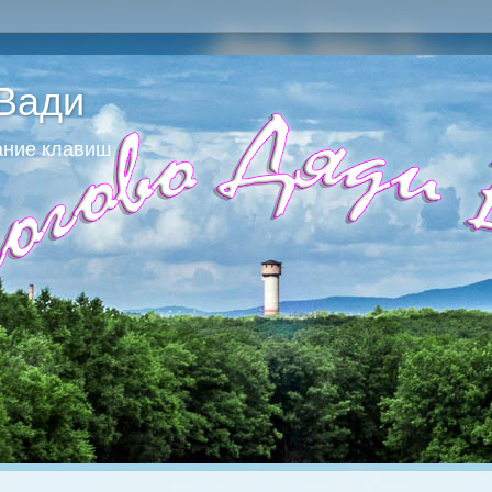
Вади
ание клавиш