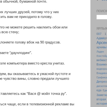
в обычной, бумажной почте.
ПОИСК
их лучших друзей, потому что у них
ить вам не приходило в голову.
лго не можете решить наклеить обои или
ЯРЛЫ
 всю стену;
007
1
Адввёр
Арсе
лоняете голову вбок на 90 градусов.
архивы
Ладен
ваете “даунлодинг”.
бэкстей
вебмас
зле компьютера вместо кресла унитаз.
Взаимо
видеоро
Владиво
ем, вы оказываетесь в ужасной пустоте и
Графика
е чувство вины, словно предали лучшего
Депрес
дискоте
еда
Ед
авляетесь как “Вася @ мэйл точка ру”.
Заметк
втора
истори
ься чаще, если в телевизионной рекламе вы