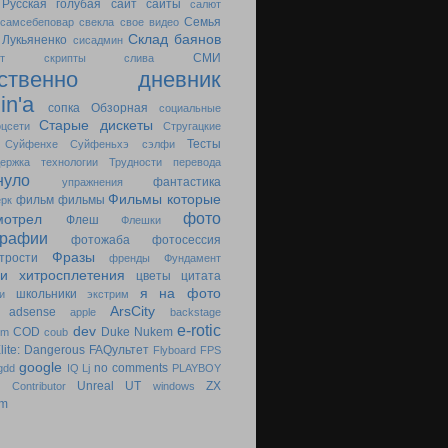
Русская голубая
сайт
сайты
салют
Семья
самсебеповар
свекла
свое видео
Склад баянов
 Лукьяненко
сисадмин
СМИ
т
скрипты
слива
бственно дневник
in'a
сопка Обзорная
социальные
Старые дискеты
оцсети
Стругацкие
Тесты
Суйфенхе
Суйфеньхэ
сэлфи
держка
технологии
Трудности перевода
нуло
фантастика
упражнения
Фильмы которые
фильм
фильмы
рк
фото
отрел
Флеш
Флешки
графии
фотожаба
фотосессия
Фразы
трости
френды
Фундамент
ри
хитросплетения
цветы
цитата
я на фото
школьники
и
экстрим
ArsCity
adsense
apple
backstage
e-rotic
dev
COD
Duke Nukem
rm
coub
lite: Dangerous
FAQультет
Flyboard
FPS
google
no comments
gdd
IQ
Lj
PLAYBOY
Unreal
UT
ZX
 Contributor
windows
um