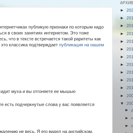
АРХИВ
►
20
►
20
►
20
нтернетчиках публикую признаки по которым надо
ься в своих занятиях интернетом. Это тоже
►
20
сь, что в тексте встречается такой раритеты как
►
20
то это классика подтверждает
публикация на нашем
►
20
►
20
►
20
►
20
►
20
►
20
сидит муха и вы отгоняете ее мышью
►
20
▼
20
те есть подчеркнутые слова у вас появляется
►
►
►
жалению не весь. Я его видел на английском,