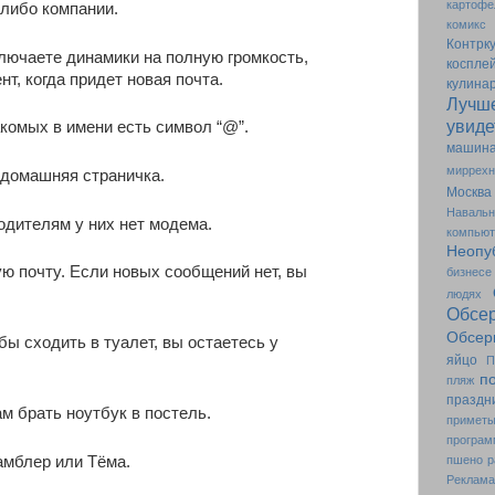
картофе
-либо компании.
комикс
Контрк
лючаете динамики на полную громкость,
коспле
т, когда придет новая почта.
кулина
Лучше
увидет
акомых в имени есть символ “@”.
машин
миррехн
 домашняя страничка.
Москва
Наваль
одителям у них нет модема.
компьют
Неопу
ю почту. Если новых сообщений нет, вы
бизнесе
людях
Обс
Обсер
обы сходить в туалет, вы остаетесь у
яйцо
П
п
пляж
праздн
м брать ноутбук в постель.
примет
програм
амблер или Тёма.
пшено
р
Реклама