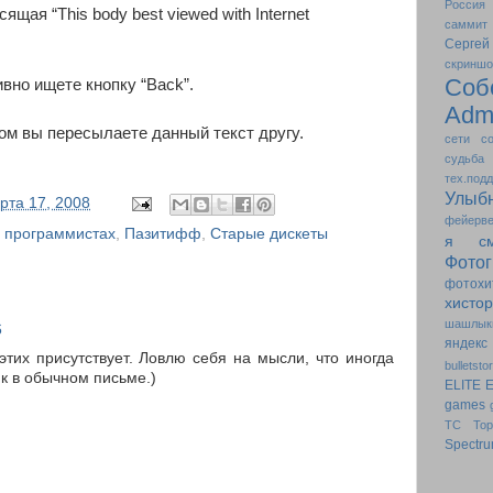
Россия
сящая “This body best viewed with Internet
саммит
Сергей
скриншо
Со
ивно ищете кнопку “Back”.
Adm
ом вы пересылаете данный текст другу.
сети
с
судьба
тех.под
Улыб
рта 17, 2008
фейерве
 программистах
,
Пазитифф
,
Старые дискеты
я см
Фото
фотохи
хисто
шашлык
6
яндекс
этих присутствует. Ловлю себя на мысли, что иногда
bulletsto
к в обычном письме.)
ELITE
E
games
TC
Top
Spectr