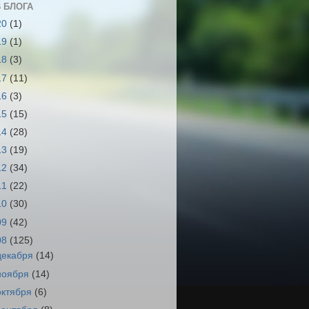
 БЛОГА
20
(1)
19
(1)
18
(3)
17
(11)
16
(3)
15
(15)
14
(28)
13
(19)
12
(34)
11
(22)
10
(30)
09
(42)
08
(125)
декабря
(14)
ноября
(14)
октября
(6)