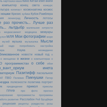
Кино
Китай
клип
книги
ль
картошка
каша
компьютер
конец света
конкурс
ультура
космонавтика
космос
копипаст
кошки
й
Кризис
Кубок Рамблера
кубики
Личность
рия
лотосы
ленинград
 раз прочесть...
Лучше раз
ь...
лытдыбр
маленькие хитрости
а
мемуары
медиасаммит
медицина
Мои фотографии
МЛЯ
улся
море
Мысли
музыка
музей
музыкалка
ный
надо попробовать
настройка
Наука
ера
неожиданно
бликованное
новости
новый год
о
о жизни
о женщинах
о компьютерах
о
о себе
О программистах
обои
ер_вант_ориум инета
Пазитифф
ваториум
пасхальное
Пикчушки
ПВО
АТ
Пелевин
Питер
оездка
полезности
политика
портрет
прикол
ик
предвидение
приколы
ПРИФ
ы
про фото
прогноз
мирование
программисты
программы
Расслабон
абота
развитие
Рей Брэдбери
рецензия
рецепты
рождество
розы