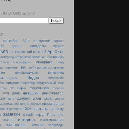
 ПО ЭТОМУ БЛОГУ
КИ
 сентября
80-е
авторское право
тки
Анекдоты
армия
адсенс
ньев
АрсСити
арсеньевский косплей
астероид
астрология
базовые понятия
бин
Блондинко
блоги
блогосфера
Бонд
веб
дж
варенье
веб-программирование
тер
велопокатушки
велосипед
Видео
отношения
видеоклип
виндовс
лик
виноград
виртуальный мир
горнолыжка
сток
ВУ
гифки
готовка
девушки
гугл
дача
демотиватор
сия
Джеймс Бонд
дети
джобс
диско
евровидение
ка
домашние цветы
друзья
ЖЖ
заготовки на зиму
иная Россия
ЕР
заметки
игры
а
Игры или
зверьЁ
интернет
я жизнь
исследования
я компьютеров
кабачки
календарь