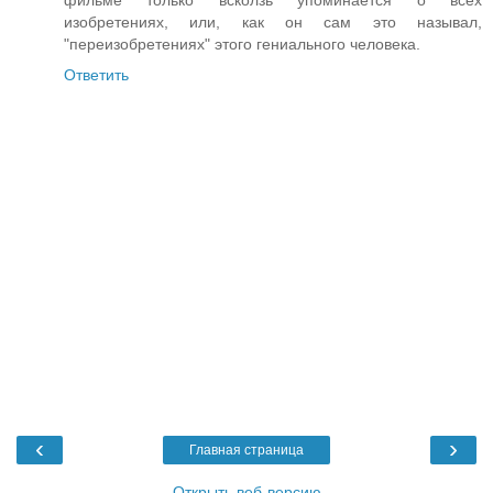
фильме только всколзь упоминается о всех
изобретениях, или, как он сам это называл,
"переизобретениях" этого гениального человека.
Ответить
‹
›
Главная страница
Открыть веб-версию