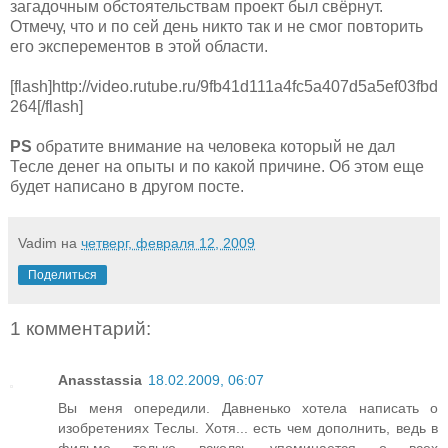
загадочным обстоятельствам проект был свёрнут.
Отмечу, что и по сей день никто так и не смог повторить
его эксперементов в этой области.
[flash]http://video.rutube.ru/9fb41d111a4fc5a407d5a5ef03fbd
264[/flash]
PS
обратите внимание на человека который не дал
Тесле денег на опыты и по какой причине. Об этом еще
будет написано в другом посте.
Vadim
на
четверг, февраля 12, 2009
Поделиться
1 комментарий:
Anasstassia
18.02.2009, 06:07
Вы меня опередили. Давненько хотела написать о
изобретениях Теслы. Хотя... есть чем дополнить, ведь в